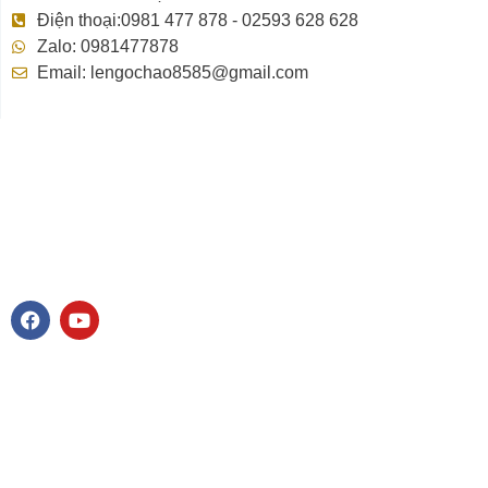
Điện thoại:0981 477 878 - 02593 628 628
Zalo: 0981477878
Email: lengochao8585@gmail.com
F
Y
a
o
c
u
e
t
b
u
o
b
o
e
k