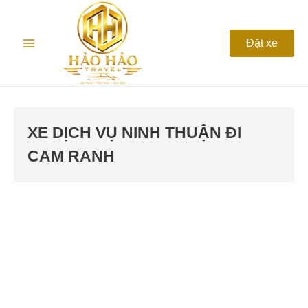
Nhảy
Main
tới
nội
Menu
Đặt xe
dung
XE DỊCH VỤ NINH THUẬN ĐI
CAM RANH
Thuê
Xe