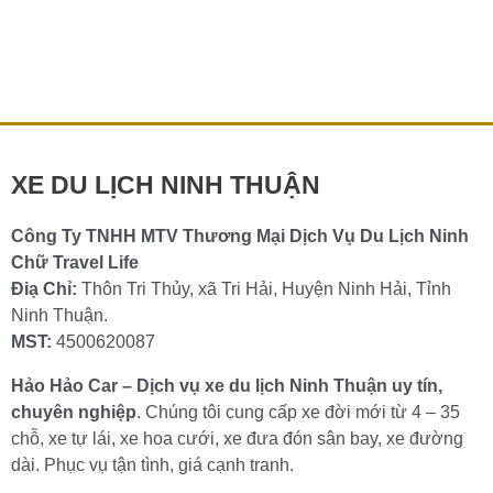
Một chiếc xe cưới sang trọng và ấn tượng là yếu tố
không thể thiếu để tổ chức một ngày trọng đại hoàn hảo.
Nếu
Chi tiết »
XE DU LỊCH NINH THUẬN
Công Ty TNHH MTV Thương Mại Dịch Vụ Du Lịch Ninh
Chữ Travel Life
Điạ Chỉ:
Thôn Tri Thủy, xã Tri Hải, Huyện Ninh Hải, Tỉnh
Ninh Thuận.
MST:
4500620087
Hảo Hảo Car – Dịch vụ xe du lịch Ninh Thuận uy tín,
chuyên nghiệp
. Chúng tôi cung cấp xe đời mới từ 4 – 35
chỗ, xe tự lái, xe hoa cưới, xe đưa đón sân bay, xe đường
dài. Phục vụ tận tình, giá cạnh tranh.