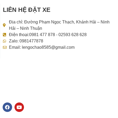
LIÊN HỆ ĐẶT XE
Địa chỉ: Đường Phạm Ngọc Thạch, Khánh Hải – Ninh
Hải – Ninh Thuận
Điện thoại:0981 477 878 - 02593 628 628
Zalo: 0981477878
Email: lengochao8585@gmail.com
F
Y
a
o
c
u