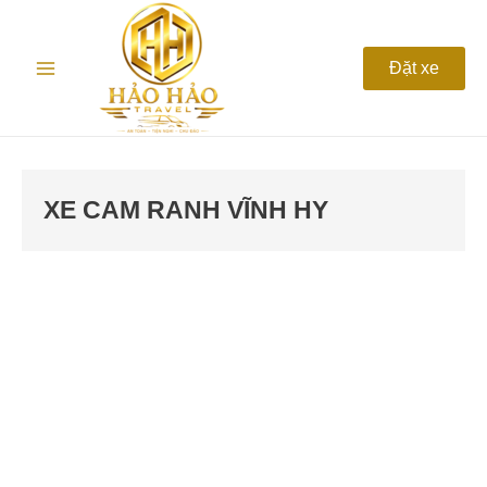
Nhảy
Main
tới
nội
Menu
Đặt xe
dung
XE CAM RANH VĨNH HY
Thuê
Xe
Sân