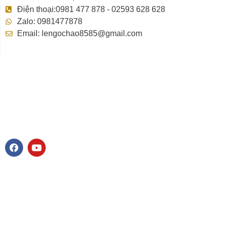
Điện thoại:0981 477 878 - 02593 628 628
Zalo: 0981477878
Email: lengochao8585@gmail.com
F
Y
a
o
c
u
e
t
b
u
o
b
o
e
k