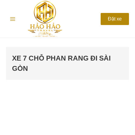
Nhảy
Main
tới
nội
Menu
Đặt xe
dung
XE 7 CHỖ PHAN RANG ĐI SÀI
GÒN
Thuê
Xe