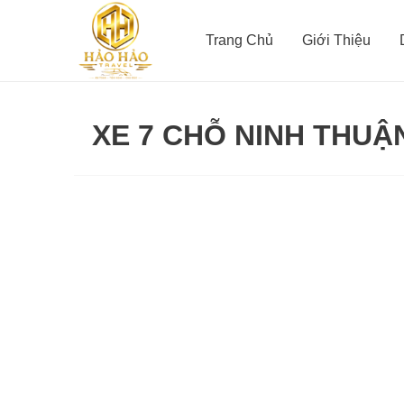
Nhảy
tới
Trang Chủ
Giới Thiệu
nội
dung
XE 7 CHỖ NINH THUẬ
Thuê
Xe
Ninh
Thuận