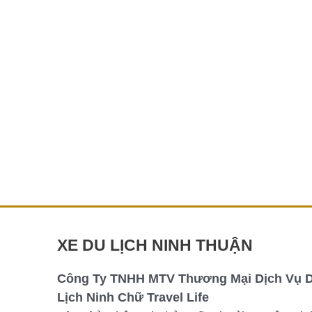
gia
Núi
Chúa
Tại
Thuê xe Vườn Quốc gia Núi Chúa Tại Ninh
Ninh
Thuận
Thuận
Thuê xe Vườn Quốc gia Núi Chúa – Trải
nghiệm thiên nhiên tuyệt vời cùng Hảo Car
Vườn Quốc gia Núi Chúa, nằm tại tỉnh […]
Chi tiết »
XE DU LỊCH NINH THUẬN
Công Ty TNHH MTV Thương Mại Dịch Vụ 
Lịch Ninh Chữ Travel Life