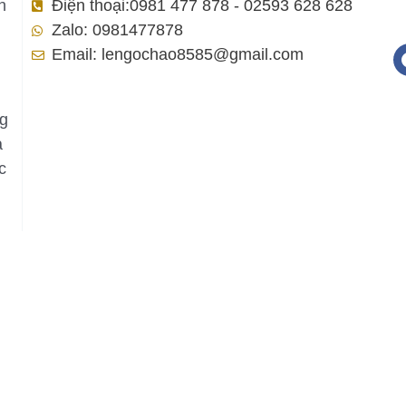
h
Điện thoại:0981 477 878 - 02593 628 628
Zalo: 0981477878
Email: lengochao8585@gmail.com
ng
a
c