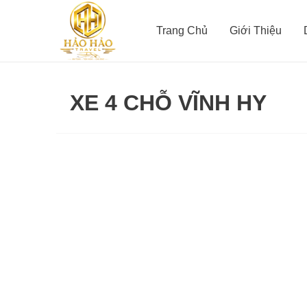
Nhảy
tới
Trang Chủ
Giới Thiệu
nội
dung
XE 4 CHỖ VĨNH HY
Thuê
xe
đi
Bến