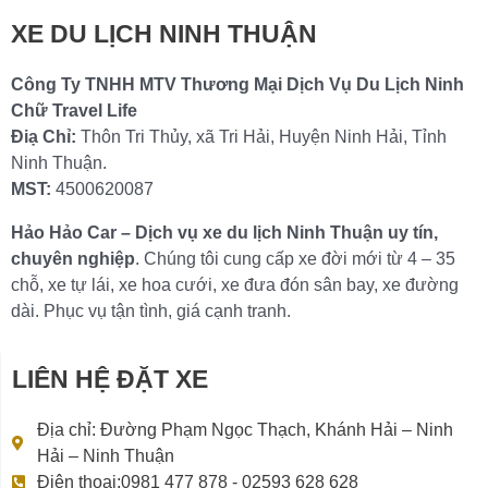
XE DU LỊCH NINH THUẬN
Công Ty TNHH MTV Thương Mại Dịch Vụ Du Lịch Ninh
Chữ Travel Life
Điạ Chỉ:
Thôn Tri Thủy, xã Tri Hải, Huyện Ninh Hải, Tỉnh
Ninh Thuận.
MST:
4500620087
Hảo Hảo Car – Dịch vụ xe du lịch Ninh Thuận uy tín,
chuyên nghiệp
. Chúng tôi cung cấp xe đời mới từ 4 – 35
chỗ, xe tự lái, xe hoa cưới, xe đưa đón sân bay, xe đường
dài. Phục vụ tận tình, giá cạnh tranh.
LIÊN HỆ ĐẶT XE
Địa chỉ: Đường Phạm Ngọc Thạch, Khánh Hải – Ninh
Hải – Ninh Thuận
Điện thoại:0981 477 878 - 02593 628 628