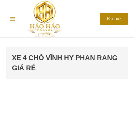
Nhảy
Main
tới
nội
Menu
Đặt xe
dung
XE 4 CHỖ VĨNH HY PHAN RANG
GIÁ RẺ
Thuê
xe