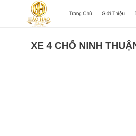
Nhảy
tới
Trang Chủ
Giới Thiệu
nội
dung
XE 4 CHỖ NINH THUẬ
Thuê
Xe
Ninh
Thuận