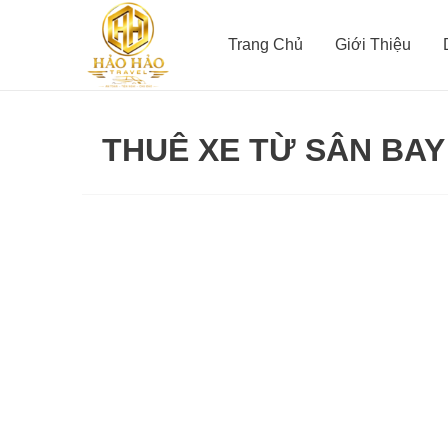
Nhảy
tới
Trang Chủ
Giới Thiệu
nội
dung
THUÊ XE TỪ SÂN BAY
Xe
đưa
đón
sân