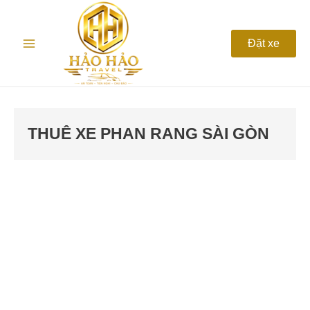
Nhảy
Main
tới
nội
Menu
Đặt xe
dung
THUÊ XE PHAN RANG SÀI GÒN
Thuê
Xe
Phan