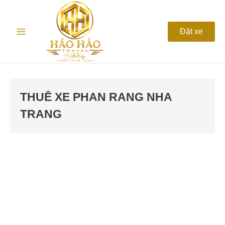
Nhảy
Main
tới
nội
Menu
Đặt xe
dung
THUÊ XE PHAN RANG NHA
TRANG
Thuê
xe