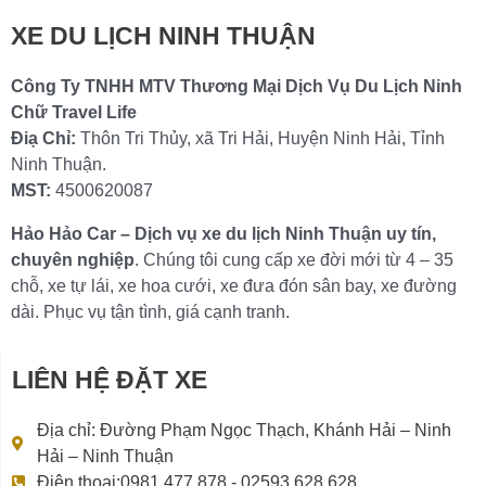
XE DU LỊCH NINH THUẬN
Công Ty TNHH MTV Thương Mại Dịch Vụ Du Lịch Ninh
Chữ Travel Life
Điạ Chỉ:
Thôn Tri Thủy, xã Tri Hải, Huyện Ninh Hải, Tỉnh
Ninh Thuận.
MST:
4500620087
Hảo Hảo Car – Dịch vụ xe du lịch Ninh Thuận uy tín,
chuyên nghiệp
. Chúng tôi cung cấp xe đời mới từ 4 – 35
chỗ, xe tự lái, xe hoa cưới, xe đưa đón sân bay, xe đường
dài. Phục vụ tận tình, giá cạnh tranh.
LIÊN HỆ ĐẶT XE
Địa chỉ: Đường Phạm Ngọc Thạch, Khánh Hải – Ninh
Hải – Ninh Thuận
Điện thoại:0981 477 878 - 02593 628 628