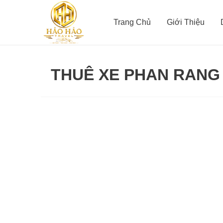
Nhảy
tới
Trang Chủ
Giới Thiệu
nội
dung
THUÊ XE PHAN RANG 
Xe
limousine
Phan
Rang