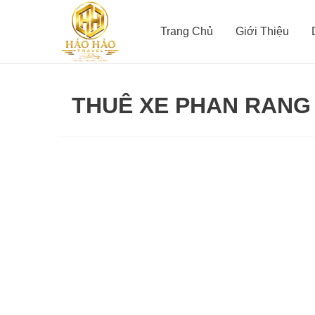
Nhảy
tới
Trang Chủ
Giới Thiệu
nội
dung
THUÊ XE PHAN RANG
Thuê
xe
sân
bay