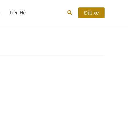
Tìm
Đặt xe
c
Liên Hệ
kiếm
Thuê
xe
Phan
Rang