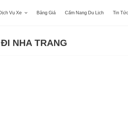
Dịch Vụ Xe
Bảng Giá
Cẩm Nang Du Lịch
Tin Tứ
 ĐI NHA TRANG
Thuê
Xe
Phan
Rang