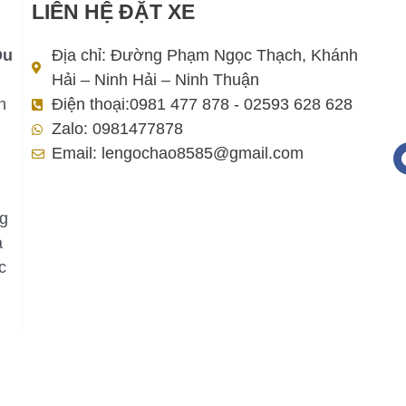
LIÊN HỆ ĐẶT XE
Du
Địa chỉ: Đường Phạm Ngọc Thạch, Khánh
Hải – Ninh Hải – Ninh Thuận
h
Điện thoại:0981 477 878 - 02593 628 628
Zalo: 0981477878
Email: lengochao8585@gmail.com
ng
a
c