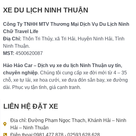
XE DU LỊCH NINH THUẬN
Công Ty TNHH MTV Thương Mại Dịch Vụ Du Lịch Ninh
Chữ Travel Life
Điạ Chỉ:
Thôn Tri Thủy, xã Tri Hải, Huyện Ninh Hải, Tỉnh
Ninh Thuận.
MST:
4500620087
Hảo Hảo Car – Dịch vụ xe du lịch Ninh Thuận uy tín,
chuyên nghiệp
. Chúng tôi cung cấp xe đời mới từ 4 – 35
chỗ, xe tự lái, xe hoa cưới, xe đưa đón sân bay, xe đường
dài. Phục vụ tận tình, giá cạnh tranh.
LIÊN HỆ ĐẶT XE
Địa chỉ: Đường Phạm Ngọc Thạch, Khánh Hải – Ninh
Hải – Ninh Thuận
Điện thoại:0981 477 878 - 02593 628 628