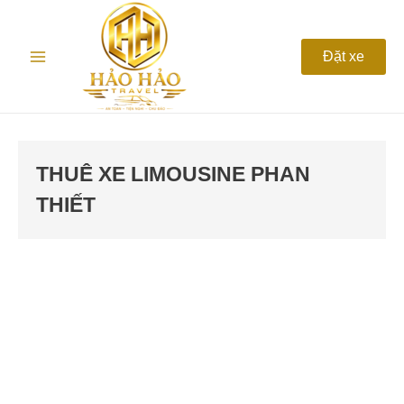
Nhảy
Main
tới
nội
Menu
Đặt xe
dung
THUÊ XE LIMOUSINE PHAN
THIẾT
Thuê
xe