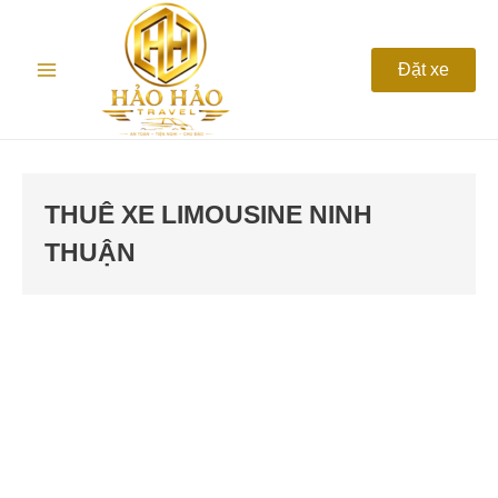
Nhảy
Main
tới
nội
Menu
Đặt xe
dung
THUÊ XE LIMOUSINE NINH
THUẬN
Cho
thuê