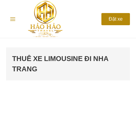
Nhảy
Main
tới
nội
Menu
Đặt xe
dung
THUÊ XE LIMOUSINE ĐI NHA
TRANG
Cho
thuê