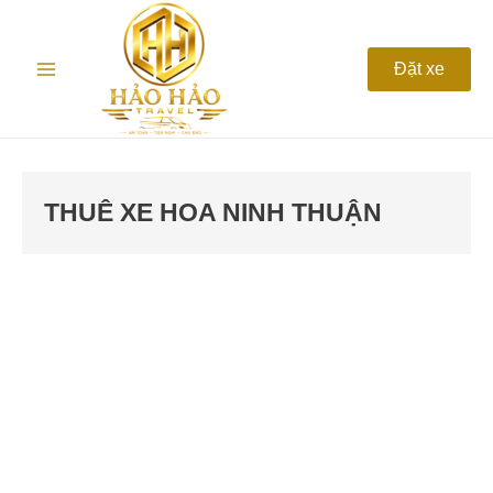
Nhảy
Main
tới
nội
Menu
Đặt xe
dung
THUÊ XE HOA NINH THUẬN
Kinh
nghiệm
thuê