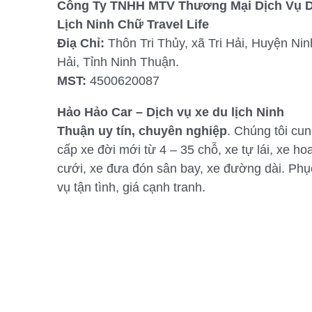
Công Ty TNHH MTV Thương Mại Dịch Vụ 
Lịch Ninh Chữ Travel Life
Điạ Chỉ:
Thôn Tri Thủy, xã Tri Hải, Huyện Nin
Hải, Tỉnh Ninh Thuận.
MST:
4500620087
Hảo Hảo Car – Dịch vụ xe du lịch Ninh
Thuận uy tín, chuyên nghiệp
. Chúng tôi cu
cấp xe đời mới từ 4 – 35 chỗ, xe tự lái, xe ho
cưới, xe đưa đón sân bay, xe đường dài. Phụ
vụ tận tình, giá cạnh tranh.