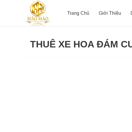
Nhảy
tới
Trang Chủ
Giới Thiệu
nội
dung
THUÊ XE HOA ĐÁM C
Cho
thuê
xe
hoa