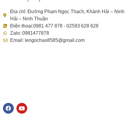
Địa chỉ: Đường Phạm Ngọc Thạch, Khánh Hải – Ninh
Hải – Ninh Thuận
Điện thoại:0981 477 878 - 02593 628 628
Zalo: 0981477878
Email: lengochao8585@gmail.com
F
Y
a
o
c
u
e
t
b
u
o
b