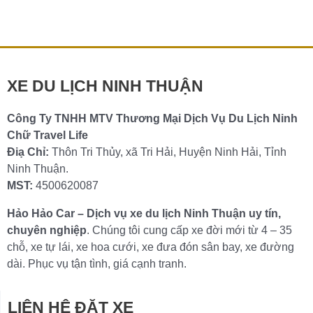
lịch Bãi Kinh chất lượng Bãi Kinh – Bình Hưng, nằm
trong […]
Chi tiết »
XE DU LỊCH NINH THUẬN
Công Ty TNHH MTV Thương Mại Dịch Vụ Du Lịch Ninh
Chữ Travel Life
Điạ Chỉ:
Thôn Tri Thủy, xã Tri Hải, Huyện Ninh Hải, Tỉnh
Ninh Thuận.
MST:
4500620087
Hảo Hảo Car – Dịch vụ xe du lịch Ninh Thuận uy tín,
chuyên nghiệp
. Chúng tôi cung cấp xe đời mới từ 4 – 35
chỗ, xe tự lái, xe hoa cưới, xe đưa đón sân bay, xe đường
dài. Phục vụ tận tình, giá cạnh tranh.
LIÊN HỆ ĐẶT XE