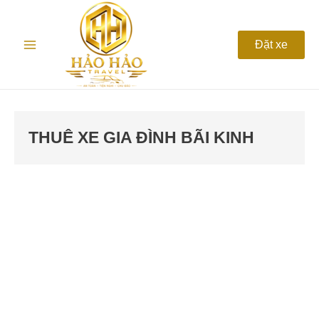
Nhảy
Main
tới
nội
Menu
Đặt xe
dung
THUÊ XE GIA ĐÌNH BÃI KINH
Thuê
xe
du