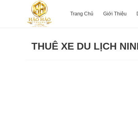
Nhảy
tới
Trang Chủ
Giới Thiệu
nội
dung
THUÊ XE DU LỊCH NIN
Dịch
vụ
thuê
xe