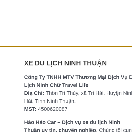
Ninh Chữ là một trong những điểm đến du
lịch nổi tiếng tại Ninh Thuận với bãi biển xanh
mát, cát trắng mịn, và không […]
Chi tiết »
XE DU LỊCH NINH THUẬN
Công Ty TNHH MTV Thương Mại Dịch Vụ 
Lịch Ninh Chữ Travel Life
Điạ Chỉ:
Thôn Tri Thủy, xã Tri Hải, Huyện Nin
Hải, Tỉnh Ninh Thuận.
MST:
4500620087
Hảo Hảo Car – Dịch vụ xe du lịch Ninh
Thuận uy tín, chuyên nghiệp
. Chúng tôi cu