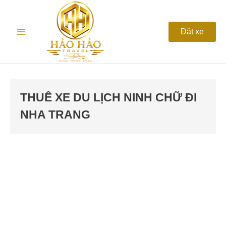
Nhảy
Main
tới
nội
Menu
Đặt xe
dung
THUÊ XE DU LỊCH NINH CHỮ ĐI
NHA TRANG
Thuê
xe