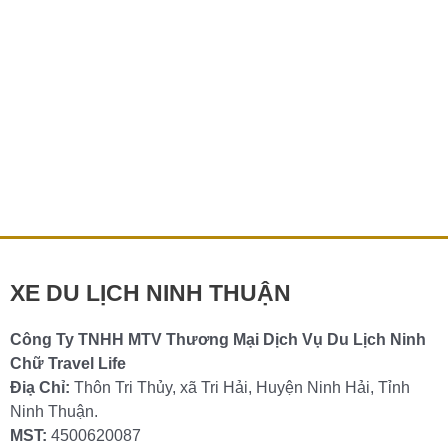
Thuê xe Ninh Chữ đi Nha Trang – Thuê xe
nhanh -giá tiết kiệm
Bạn đang lên kế hoạch cho chuyến du lịch từ Ninh Chữ
đến Nha Trang? Bạn cần một phương tiện tiện nghi, linh
hoạt, phù […]
Chi tiết »
XE DU LỊCH NINH THUẬN
Công Ty TNHH MTV Thương Mại Dịch Vụ Du Lịch Ninh
Chữ Travel Life
Điạ Chỉ:
Thôn Tri Thủy, xã Tri Hải, Huyện Ninh Hải, Tỉnh
Ninh Thuận.
MST:
4500620087