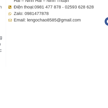
Hải – Ninh Hải – Ninh Thuận
h
Điện thoại:0981 477 878 - 02593 628 628
Zalo: 0981477878
Email: lengochao8585@gmail.com
ng
a
c