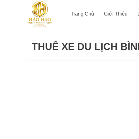
Nhảy
tới
Trang Chủ
Giới Thiệu
nội
dung
THUÊ XE DU LỊCH BÌN
Thuê
xe
du
lịch