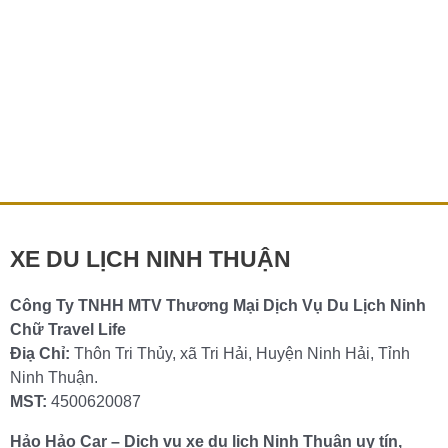
Thuê Xe Du Lịch Bình Hưng – Xe du lịch giá rẻ
Ninh Thuận
Thuê Xe Du Lịch Bình Hưng – Dịch Vụ Uy Tín, Chất
Lượng Hàng Đầu Bình Hưng là một trong những điểm
đến du lịch […]
Chi tiết »
XE DU LỊCH NINH THUẬN
Công Ty TNHH MTV Thương Mại Dịch Vụ Du Lịch Ninh
Chữ Travel Life
Điạ Chỉ:
Thôn Tri Thủy, xã Tri Hải, Huyện Ninh Hải, Tỉnh
Ninh Thuận.
MST:
4500620087
Hảo Hảo Car – Dịch vụ xe du lịch Ninh Thuận uy tín,