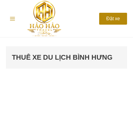
Nhảy
Main
tới
nội
Menu
Đặt xe
dung
THUÊ XE DU LỊCH BÌNH HƯNG
Thuê
Xe
Du