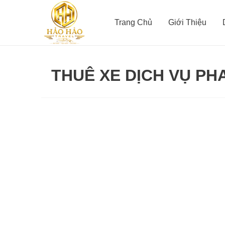
Nhảy
tới
Trang Chủ
Giới Thiệu
nội
dung
THUÊ XE DỊCH VỤ PH
Xe
limousine
Phan
Rang