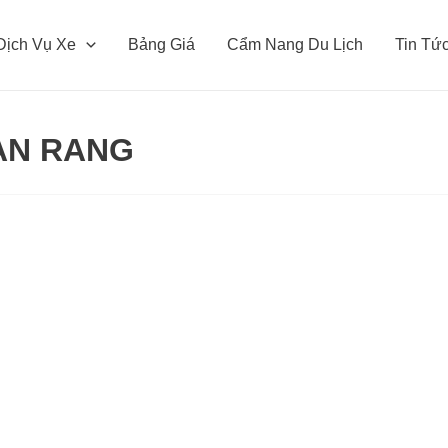
Dịch Vụ Xe
Bảng Giá
Cẩm Nang Du Lịch
Tin Tứ
AN RANG
Thuê
Xe
dịch
vụ