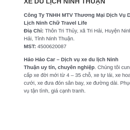
XE DU LỊCH NINH THUẬN
Công Ty TNHH MTV Thương Mại Dịch Vụ 
Lịch Ninh Chữ Travel Life
Điạ Chỉ:
Thôn Tri Thủy, xã Tri Hải, Huyện Nin
Hải, Tỉnh Ninh Thuận.
MST:
4500620087
Hảo Hảo Car – Dịch vụ xe du lịch Ninh
Thuận uy tín, chuyên nghiệp
. Chúng tôi cu
cấp xe đời mới từ 4 – 35 chỗ, xe tự lái, xe ho
cưới, xe đưa đón sân bay, xe đường dài. Phụ
vụ tận tình, giá cạnh tranh.