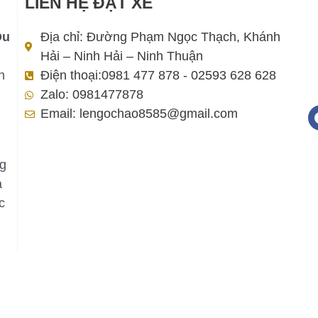
LIÊN HỆ ĐẶT XE
Du
Địa chỉ: Đường Phạm Ngọc Thạch, Khánh
Hải – Ninh Hải – Ninh Thuận
h
Điện thoại:0981 477 878 - 02593 628 628
Zalo: 0981477878
Email: lengochao8585@gmail.com
ng
a
c