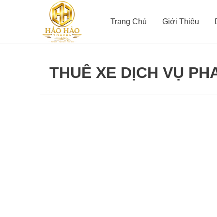
Nhảy
tới
Trang Chủ
Giới Thiệu
nội
dung
THUÊ XE DỊCH VỤ PH
Thuê
Xe
dịch
vụ