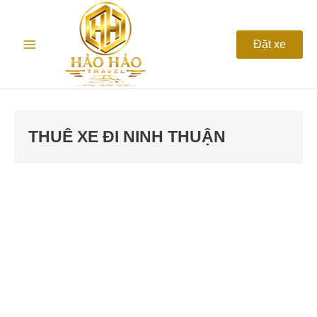
Nhảy
Main
tới
nội
Menu
Đặt xe
dung
THUÊ XE ĐI NINH THUẬN
Cho
thuê
xe