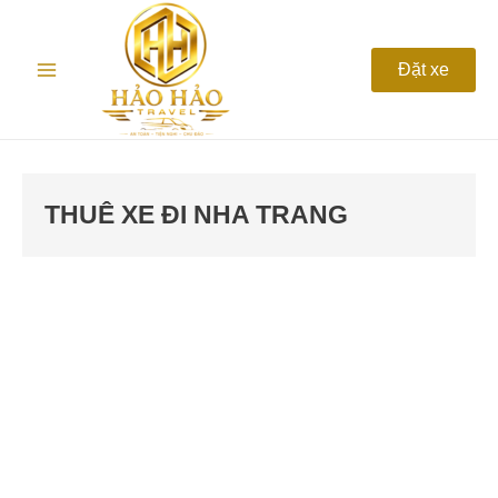
Nhảy
Main
tới
nội
Menu
Đặt xe
dung
THUÊ XE ĐI NHA TRANG
Thuê
xe
Ninh