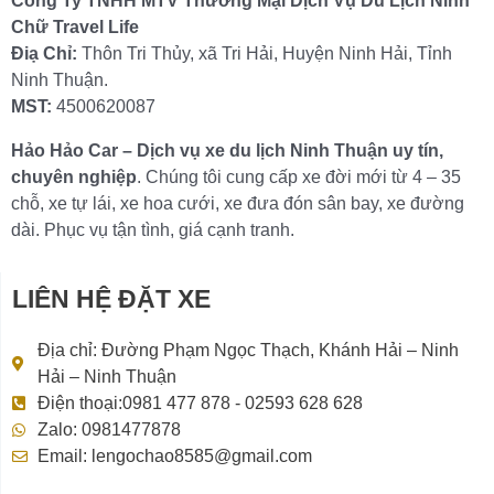
Công Ty TNHH MTV Thương Mại Dịch Vụ Du Lịch Ninh
Chữ Travel Life
Điạ Chỉ:
Thôn Tri Thủy, xã Tri Hải, Huyện Ninh Hải, Tỉnh
Ninh Thuận.
MST:
4500620087
Hảo Hảo Car – Dịch vụ xe du lịch Ninh Thuận uy tín,
chuyên nghiệp
. Chúng tôi cung cấp xe đời mới từ 4 – 35
chỗ, xe tự lái, xe hoa cưới, xe đưa đón sân bay, xe đường
dài. Phục vụ tận tình, giá cạnh tranh.
LIÊN HỆ ĐẶT XE
Địa chỉ: Đường Phạm Ngọc Thạch, Khánh Hải – Ninh
Hải – Ninh Thuận
Điện thoại:0981 477 878 - 02593 628 628
Zalo: 0981477878
Email: lengochao8585@gmail.com