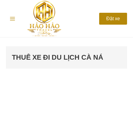
Nhảy
Main
tới
nội
Menu
Đặt xe
dung
THUÊ XE ĐI DU LỊCH CÀ NÁ
Thuê
xe
du