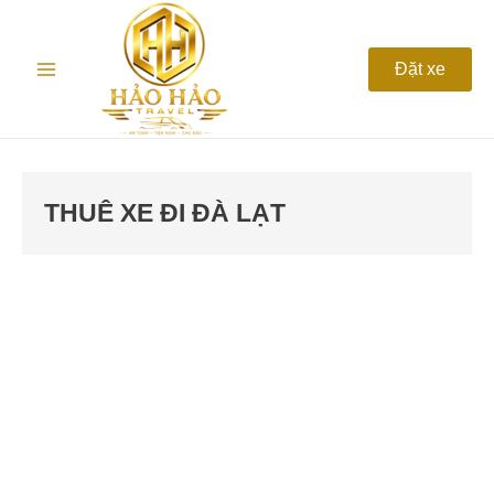
Nhảy
Main
tới
nội
Menu
Đặt xe
dung
THUÊ XE ĐI ĐÀ LẠT
Thuê
xe
Phan