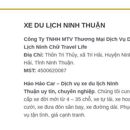
Chi tiết »
XE DU LỊCH NINH THUẬN
Công Ty TNHH MTV Thương Mại Dịch Vụ 
Lịch Ninh Chữ Travel Life
Điạ Chỉ:
Thôn Tri Thủy, xã Tri Hải, Huyện Nin
Hải, Tỉnh Ninh Thuận.
MST:
4500620087
Hảo Hảo Car – Dịch vụ xe du lịch Ninh
Thuận uy tín, chuyên nghiệp
. Chúng tôi cu
cấp xe đời mới từ 4 – 35 chỗ, xe tự lái, xe ho
cưới, xe đưa đón sân bay, xe đường dài. Phụ
vụ tận tình, giá cạnh tranh.