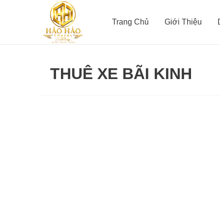
Nhảy
tới
Trang Chủ
Giới Thiệu
nội
dung
THUÊ XE BÃI KINH
Thuê
Xe
Du
Lịch