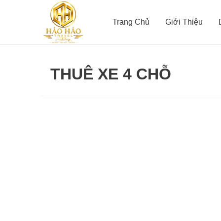
Nhảy
tới
Trang Chủ
Giới Thiệu
nội
dung
THUÊ XE 4 CHỖ
Xe
đưa
đón
sân