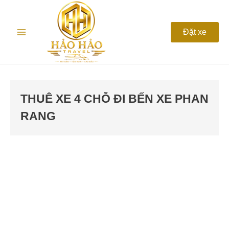
Nhảy
Main
tới
nội
Menu
Đặt xe
dung
THUÊ XE 4 CHỖ ĐI BẾN XE PHAN
RANG
Thuê
xe