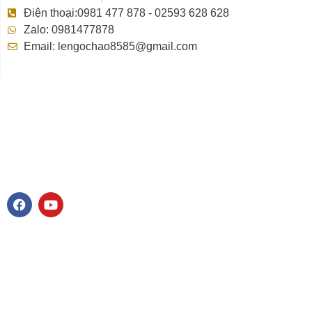
Điện thoại:0981 477 878 - 02593 628 628
Zalo: 0981477878
Email: lengochao8585@gmail.com
F
Y
a
o
c
u
e
t
b
u
o
b
o
e
k