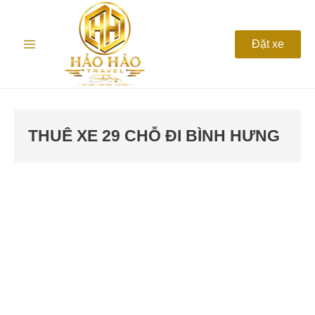
Nhảy
Main
tới
nội
Menu
Đặt xe
dung
THUÊ XE 29 CHỖ ĐI BÌNH HƯNG
Thuê
xe
du