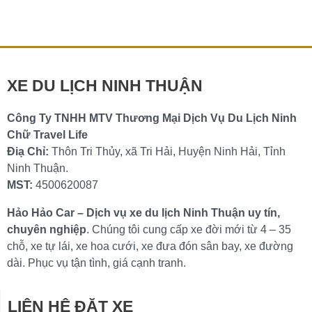
lịch Bãi Kinh chất lượng Bãi Kinh – Bình Hưng, nằm
trong […]
Chi tiết »
XE DU LỊCH NINH THUẬN
Công Ty TNHH MTV Thương Mại Dịch Vụ Du Lịch Ninh
Chữ Travel Life
Điạ Chỉ:
Thôn Tri Thủy, xã Tri Hải, Huyện Ninh Hải, Tỉnh
Ninh Thuận.
MST:
4500620087
Hảo Hảo Car – Dịch vụ xe du lịch Ninh Thuận uy tín,
chuyên nghiệp
. Chúng tôi cung cấp xe đời mới từ 4 – 35
chỗ, xe tự lái, xe hoa cưới, xe đưa đón sân bay, xe đường
dài. Phục vụ tận tình, giá cạnh tranh.
LIÊN HỆ ĐẶT XE