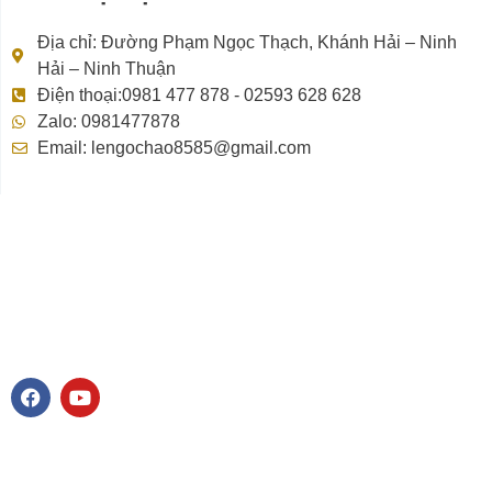
Địa chỉ: Đường Phạm Ngọc Thạch, Khánh Hải – Ninh
Hải – Ninh Thuận
Điện thoại:0981 477 878 - 02593 628 628
Zalo: 0981477878
Email: lengochao8585@gmail.com
F
Y
a
o
c
u
e
t
b
u
o
b