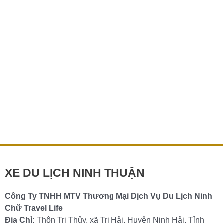
Tín
–
Gợi
Ý
Đặt
Xe
Top 10 Taxi Phan Rang Ninh Thuận Uy Tín –
An
Gợi Ý Đặt Xe An Tâm, Nhanh Chóng
Tâm,
Nhanh
Giới thiệu về taxi Phan Rang Ninh Thuận Phan Rang –
Chóng
Tháp Chàm, trung tâm hành chính và du lịch của tỉnh
Ninh Thuận, ngày
Chi tiết »
XE DU LỊCH NINH THUẬN
Công Ty TNHH MTV Thương Mại Dịch Vụ Du Lịch Ninh
Chữ Travel Life
Điạ Chỉ:
Thôn Tri Thủy, xã Tri Hải, Huyện Ninh Hải, Tỉnh