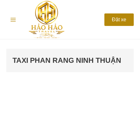
Nhảy
Main
tới
nội
Menu
Đặt xe
dung
TAXI PHAN RANG NINH THUẬN
Taxi
Phan
Rang