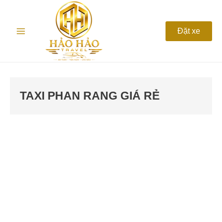
Nhảy
Main
tới
nội
Menu
Đặt xe
dung
TAXI PHAN RANG GIÁ RẺ
Top
5
taxi