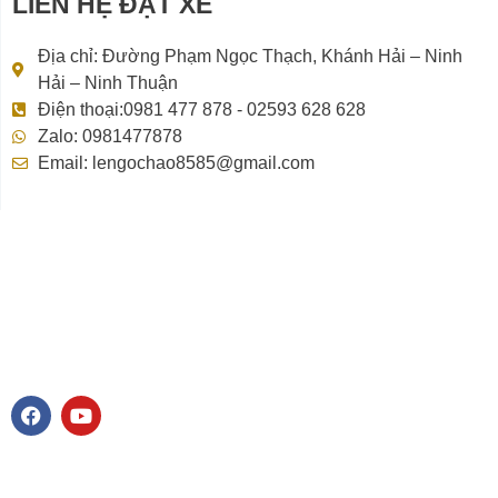
LIÊN HỆ ĐẶT XE
Địa chỉ: Đường Phạm Ngọc Thạch, Khánh Hải – Ninh
Hải – Ninh Thuận
Điện thoại:0981 477 878 - 02593 628 628
Zalo: 0981477878
Email: lengochao8585@gmail.com
F
Y
a
o
c
u
e
t
b
u