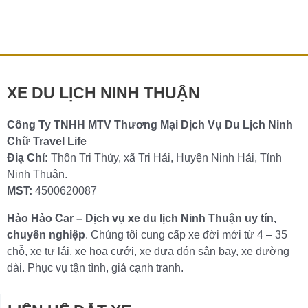
Ranh an toàn, đúng giờ và thoải mái cho chuyến bay của
mình?Đơn […]
Chi tiết »
XE DU LỊCH NINH THUẬN
Công Ty TNHH MTV Thương Mại Dịch Vụ Du Lịch Ninh
Chữ Travel Life
Điạ Chỉ:
Thôn Tri Thủy, xã Tri Hải, Huyện Ninh Hải, Tỉnh
Ninh Thuận.
MST:
4500620087
Hảo Hảo Car – Dịch vụ xe du lịch Ninh Thuận uy tín,
chuyên nghiệp
. Chúng tôi cung cấp xe đời mới từ 4 – 35
chỗ, xe tự lái, xe hoa cưới, xe đưa đón sân bay, xe đường
dài. Phục vụ tận tình, giá cạnh tranh.