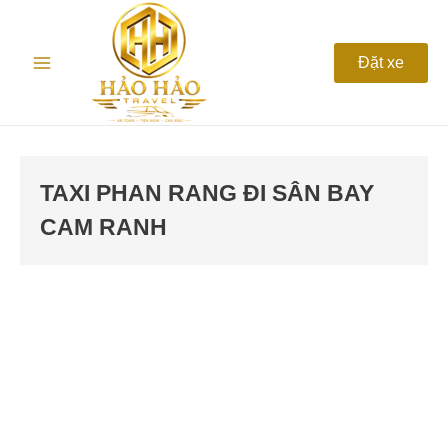
Nhảy
Main
tới
nội
Menu
Đặt xe
dung
TAXI PHAN RANG ĐI SÂN BAY
CAM RANH
Taxi
Phan