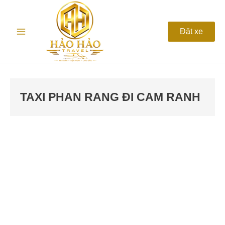
Nhảy
Main
tới
nội
Menu
Đặt xe
dung
TAXI PHAN RANG ĐI CAM RANH
Top
5
taxi