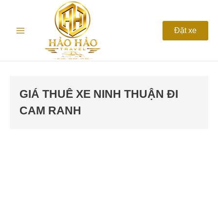
Nhảy
Main
tới
nội
Menu
Đặt xe
dung
GIÁ THUÊ XE NINH THUẬN ĐI
CAM RANH
Thuê
Xe