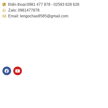
Điện thoại:0981 477 878 - 02593 628 628
Zalo: 0981477878
Email: lengochao8585@gmail.com
F
Y
a
o
c
u
e
t
b
u
o
b
o
e
k