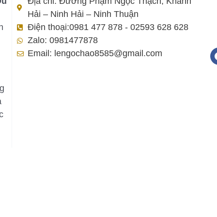
Du
Địa chỉ: Đường Phạm Ngọc Thạch, Khánh
Hải – Ninh Hải – Ninh Thuận
h
Điện thoại:0981 477 878 - 02593 628 628
Zalo: 0981477878
Email: lengochao8585@gmail.com
ng
a
c