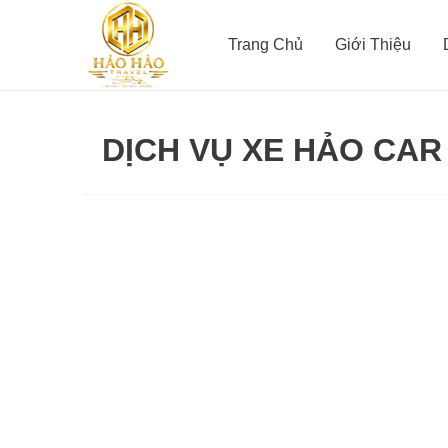
Nhảy
tới
Trang Chủ
Giới Thiệu
nội
dung
DỊCH VỤ XE HẢO CAR
Dịch
vụ
thuê
xe