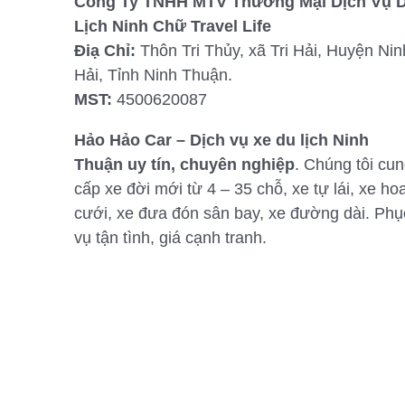
Công Ty TNHH MTV Thương Mại Dịch Vụ 
Lịch Ninh Chữ Travel Life
Điạ Chỉ:
Thôn Tri Thủy, xã Tri Hải, Huyện Nin
Hải, Tỉnh Ninh Thuận.
MST:
4500620087
Hảo Hảo Car – Dịch vụ xe du lịch Ninh
Thuận uy tín, chuyên nghiệp
. Chúng tôi cu
cấp xe đời mới từ 4 – 35 chỗ, xe tự lái, xe ho
cưới, xe đưa đón sân bay, xe đường dài. Phụ
vụ tận tình, giá cạnh tranh.