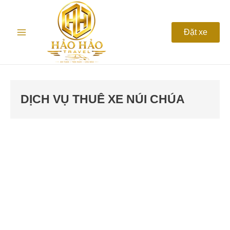
Nhảy
Main
tới
nội
Menu
Đặt xe
dung
DỊCH VỤ THUÊ XE NÚI CHÚA
Thuê
xe
Vườn