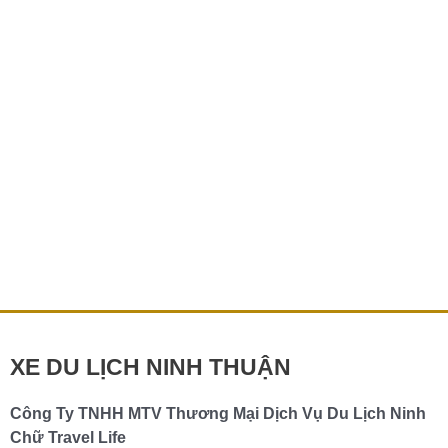
Quốc
gia
Núi
Chúa
Tại
Ninh
Thuận
Thuê xe Vườn Quốc gia Núi Chúa Tại Ninh
Thuận
Thuê xe Vườn Quốc gia Núi Chúa – Trải nghiệm thiên
nhiên tuyệt vời cùng Hảo Car Vườn Quốc gia Núi Chúa,
nằm tại tỉnh […]
Chi tiết »
XE DU LỊCH NINH THUẬN
Công Ty TNHH MTV Thương Mại Dịch Vụ Du Lịch Ninh
Chữ Travel Life