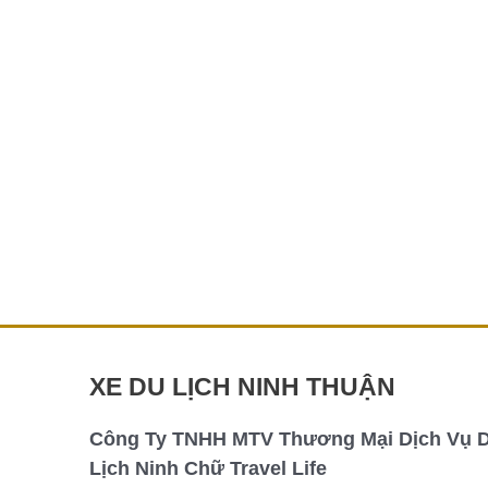
Hòn
Cò
Cà
Ná
Thuê xe du lịch Hòn Cò Cà Ná
Thuê xe du lịch Hòn Cò Cà Ná Hòn Cò – Cà
Ná, viên ngọc quý của du lịch Ninh Thuận.
Nổi tiếng với vẻ […]
Chi tiết »
XE DU LỊCH NINH THUẬN
Công Ty TNHH MTV Thương Mại Dịch Vụ 
Lịch Ninh Chữ Travel Life