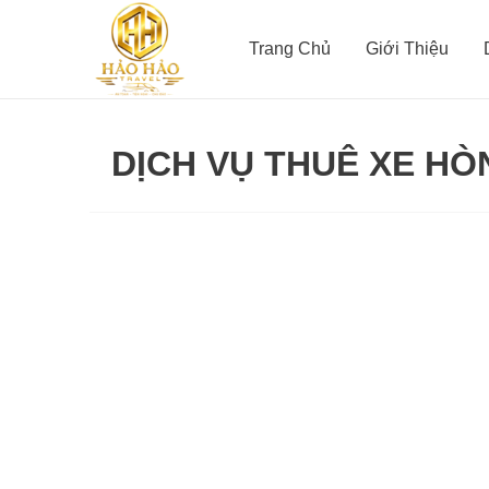
Nhảy
tới
Trang Chủ
Giới Thiệu
nội
dung
DỊCH VỤ THUÊ XE HÒ
Thuê
xe
du
lịch