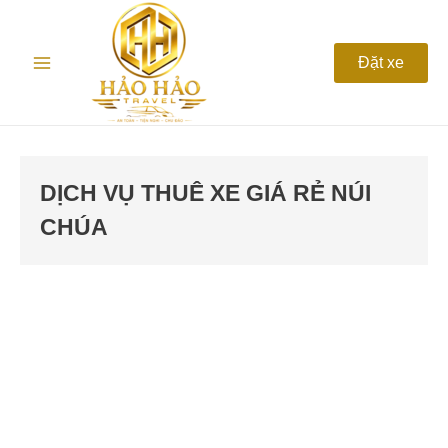
Nhảy
Main
tới
nội
Menu
Đặt xe
dung
DỊCH VỤ THUÊ XE GIÁ RẺ NÚI
CHÚA
Thuê
xe