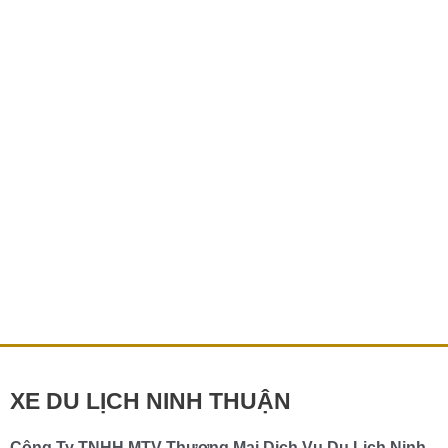
Vườn
Quốc
gia
Núi
Chúa
Tại
Ninh
Thuận
Thuê xe Vườn Quốc gia Núi Chúa Tại Ninh
Thuận
Thuê xe Vườn Quốc gia Núi Chúa – Trải nghiệm thiên
nhiên tuyệt vời cùng Hảo Car Vườn Quốc gia Núi Chúa,
nằm tại tỉnh […]
Chi tiết »
XE DU LỊCH NINH THUẬN
Công Ty TNHH MTV Thương Mại Dịch Vụ Du Lịch Ninh