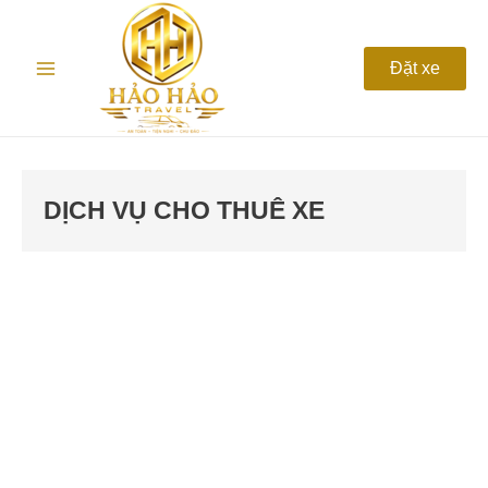
Nhảy
Main
tới
nội
Menu
Đặt xe
dung
DỊCH VỤ CHO THUÊ XE
Cho
thuê
xe