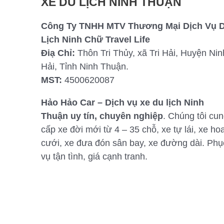
XE DU LỊCH NINH THUẬN
Công Ty TNHH MTV Thương Mại Dịch Vụ 
Lịch Ninh Chữ Travel Life
Điạ Chỉ:
Thôn Tri Thủy, xã Tri Hải, Huyện Nin
Hải, Tỉnh Ninh Thuận.
MST:
4500620087
Hảo Hảo Car – Dịch vụ xe du lịch Ninh
Thuận uy tín, chuyên nghiệp
. Chúng tôi cu
cấp xe đời mới từ 4 – 35 chỗ, xe tự lái, xe ho
cưới, xe đưa đón sân bay, xe đường dài. Phụ
vụ tận tình, giá cạnh tranh.