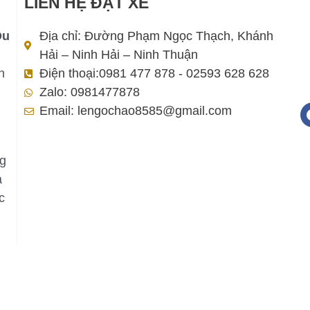
LIÊN HỆ ĐẶT XE
Du
Địa chỉ: Đường Phạm Ngọc Thạch, Khánh
Hải – Ninh Hải – Ninh Thuận
h
Điện thoại:0981 477 878 - 02593 628 628
Zalo: 0981477878
Email: lengochao8585@gmail.com
ng
a
c