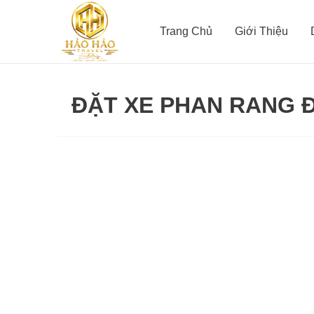
Nhảy
tới
Trang Chủ
Giới Thiệu
nội
dung
ĐẶT XE PHAN RANG 
Thuê
xe
Phan
Rang