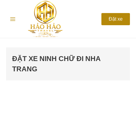
Nhảy
Main
tới
nội
Menu
Đặt xe
dung
ĐẶT XE NINH CHỮ ĐI NHA
TRANG
Thuê
xe