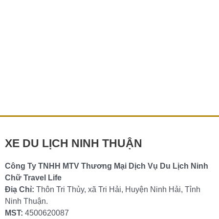
Thuê xe Ninh Chữ đi Nha Trang – Thuê xe
nhanh -giá tiết kiệm
Bạn đang lên kế hoạch cho chuyến du lịch từ Ninh Chữ
đến Nha Trang? Bạn cần một phương tiện tiện nghi, linh
hoạt, phù […]
Chi tiết »
XE DU LỊCH NINH THUẬN
Công Ty TNHH MTV Thương Mại Dịch Vụ Du Lịch Ninh
Chữ Travel Life
Điạ Chỉ:
Thôn Tri Thủy, xã Tri Hải, Huyện Ninh Hải, Tỉnh
Ninh Thuận.
MST:
4500620087