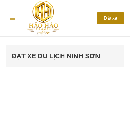
Nhảy
Main
tới
nội
Menu
Đặt xe
dung
ĐẶT XE DU LỊCH NINH SƠN
Dịch
vụ
thuê