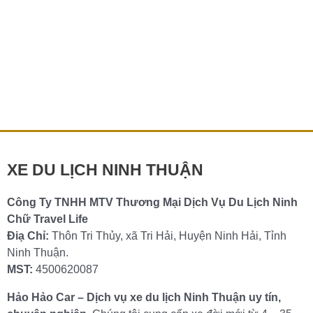
Dịch vụ thuê xe du lịch Ninh Chữ giá rẻ, uy tín
Ninh Chữ là một trong những điểm đến du lịch nổi tiếng
tại Ninh Thuận với bãi biển xanh mát, cát trắng mịn, và
không […]
Chi tiết »
XE DU LỊCH NINH THUẬN
Công Ty TNHH MTV Thương Mại Dịch Vụ Du Lịch Ninh
Chữ Travel Life
Điạ Chỉ:
Thôn Tri Thủy, xã Tri Hải, Huyện Ninh Hải, Tỉnh
Ninh Thuận.
MST:
4500620087
Hảo Hảo Car – Dịch vụ xe du lịch Ninh Thuận uy tín,