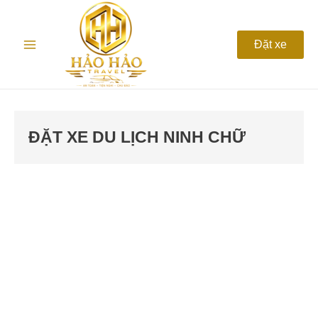
Nhảy
Main
tới
nội
Menu
Đặt xe
dung
ĐẶT XE DU LỊCH NINH CHỮ
Dịch
vụ
thuê