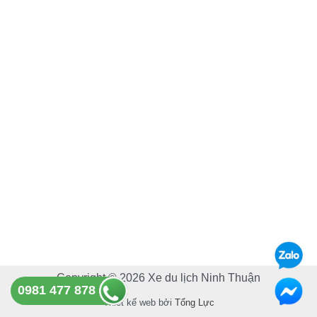
e
t
b
u
o
b
o
e
k
Copyright © 2026 Xe du lịch Ninh Thuận
0981 477 878
Thiết kế web bởi
Tổng Lực