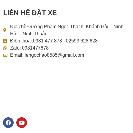
LIÊN HỆ ĐẶT XE
Địa chỉ: Đường Phạm Ngọc Thạch, Khánh Hải – Ninh
Hải – Ninh Thuận
Điện thoại:0981 477 878 - 02593 628 628
Zalo: 0981477878
Email: lengochao8585@gmail.com
F
Y
a
o
c
u