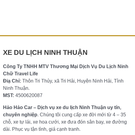
TAXI NINH CHỮ
Ninh Chữ được mệnh danh là trái tim của Ninh Thuận.
Bởi nó nằm giữa trung tâm của tỉnh với bờ biển dài hơn
Chi tiết »
XE DU LỊCH NINH THUẬN
Công Ty TNHH MTV Thương Mại Dịch Vụ Du Lịch Ninh
Chữ Travel Life
Điạ Chỉ:
Thôn Tri Thủy, xã Tri Hải, Huyện Ninh Hải, Tỉnh
Ninh Thuận.
MST:
4500620087
Hảo Hảo Car – Dịch vụ xe du lịch Ninh Thuận uy tín,
chuyên nghiệp
. Chúng tôi cung cấp xe đời mới từ 4 – 35
chỗ, xe tự lái, xe hoa cưới, xe đưa đón sân bay, xe đường
dài. Phục vụ tận tình, giá cạnh tranh.