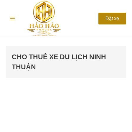
Nhảy
Main
tới
nội
Menu
Đặt xe
dung
CHO THUÊ XE DU LỊCH NINH
THUẬN
Thuê
xe