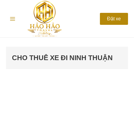
Nhảy
Main
tới
nội
Menu
Đặt xe
dung
CHO THUÊ XE ĐI NINH THUẬN
Xe
đưa
đón